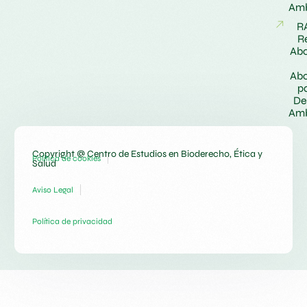
Amb
R
R
Ab
Ab
pa
De
Amb
Copyright @ Centro de Estudios en Bioderecho, Ética y
Política de cookies
Salud
Aviso Legal
Política de privacidad