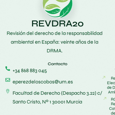
REVDRA20
Revisión del derecho de la responsabilidad
ambiental en España: veinte años de la
DRMA.
Contacto
+34 868 883 045
Re
eperezdeloscobos@um.es
Elec
de 
Amb
Facultad de Derecho (Despacho 3.22) c/
R
Santo Cristo, Nº 1 30001 Murcia
Re
Ca
de